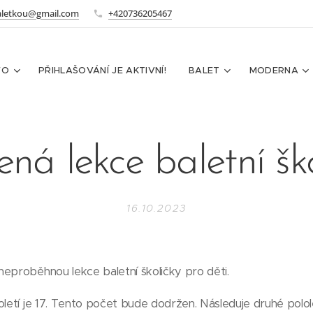
aletkou@gmail.com
+420736205467
FO
PŘIHLAŠOVÁNÍ JE AKTIVNÍ!
BALET
MODERNA
ná lekce baletní šk
16.10.2023
eproběhnou lekce baletní školičky pro děti.
letí je 17. Tento počet bude dodržen. Následuje druhé pololet