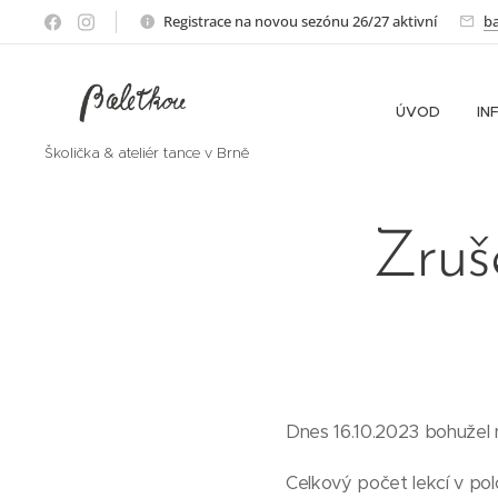
Registrace na novou sezónu 26/27 aktivní
b
ÚVOD
IN
Školička & ateliér tance v Brně
Zruše
Dnes 16.10.2023 bohužel n
Celkový počet lekcí v polo