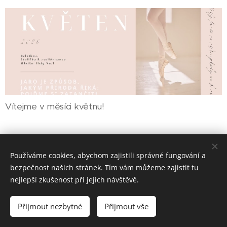
Vítejme v měsíci květnu!
Používáme cookies, abychom zajistili správné fungování a
bezpečnost našich stránek. Tím vám můžeme zajistit tu
nejlepší zkušenost při jejich návštěvě.
© 2022 Baletkou, školička & ateliér tance. Všechna práva nejen
na piruety vyhrazena.
Přijmout nezbytné
Přijmout vše
Powered by
Webnode
Cookies