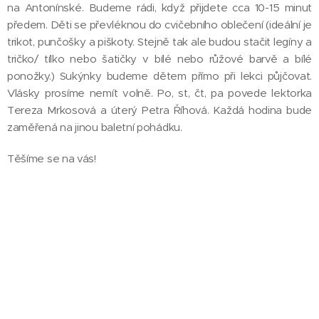
na Antonínské. Budeme rádi, když přijdete cca 10-15 minut
předem. Děti se převléknou do cvičebního oblečení (ideální je
trikot, punčošky a piškoty. Stejně tak ale budou stačit legíny a
tričko/ tílko nebo šatičky v bílé nebo růžové barvě a bílé
ponožky.) Sukýnky budeme dětem přímo při lekci půjčovat.
Vlásky prosíme nemít volně. Po, st, čt, pa povede lektorka
Tereza Mrkosová a úterý Petra Říhová. Každá hodina bude
zaměřená na jinou baletní pohádku.
Těšíme se na vás!