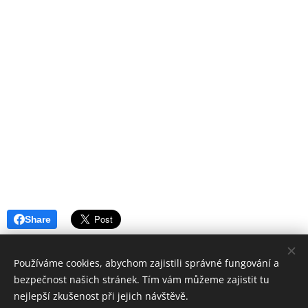
Share
Používáme cookies, abychom zajistili správné fungování a
bezpečnost našich stránek. Tím vám můžeme zajistit tu
nejlepší zkušenost při jejich návštěvě.
© 2022 Baletkou, školička & ateliér tance. Všechna práva nejen