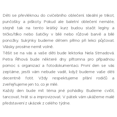
Děti se převléknou do cvičebního oblečení. Ideální je trikot,
punčošky a piškoty. Pokud ale baletní oblečení nemáte,
stejně tak na tento krátký kurz budou stačit legíny a
tričko/tílko nebo šatičky v bílé nebo růžové barvě a bílé
ponožky. Sukýnky budeme dětem přímo při lekci půjčovat.
Vlásky prosíme nemít volně.
Těšit se na vás a vaše děti bude lektorka Nela Strnadová.
Petra Říhová bude některé dny přítomna pro případnou
pomoc s organizací a fotodokumentaci. První den se vás
zeptáme, jestli vám nebude vadit, když budeme vaše děti
decentně fotit. Vždy respektujeme přání rodičů a
zveřejňujeme jen to, co je milé.
Každý den bude mít téma jiné pohádky. Budeme cvičit,
tancovat, hrát si a improvizovat. V pátek vám ukážeme malé
představení z ukázek z celého týdne.