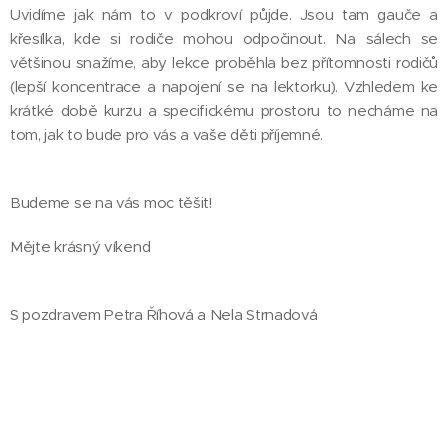
Uvidíme jak nám to v podkroví půjde. Jsou tam gauče a
křesílka, kde si rodiče mohou odpočinout. Na sálech se
většinou snažíme, aby lekce proběhla bez přítomnosti rodičů
(lepší koncentrace a napojení se na lektorku). Vzhledem ke
krátké době kurzu a specifickému prostoru to necháme na
tom, jak to bude pro vás a vaše děti příjemné.
Budeme se na vás moc těšit!
Mějte krásný víkend
S pozdravem Petra Říhová a Nela Strnadová