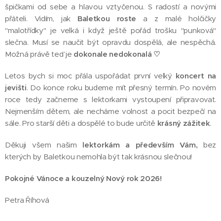
špičkami od sebe a hlavou vztyčenou. S radostí a novými
přáteli. Vidím, jak
Baletkou roste
a z malé holčičky
"malotřídky" je velká i když ještě pořád trošku "punková"
slečna. Musí se naučit být opravdu dospělá, ale nespěchá.
Možná právě teď je
dokonale nedokonalá ♡
Letos bych si moc přála uspořádat první velký
koncert na
jevišti
. Do konce roku budeme mít přesný termín. Po novém
roce tedy začneme s lektorkami vystoupení připravovat.
Nejmenším dětem, ale necháme volnost a pocit bezpečí na
sále. Pro starší děti a dospělé to bude určitě
krásný zážitek
.
Děkuji všem našim
lektorkám a především Vám,
bez
kterých by Baletkou nemohla být tak krásnou slečnou!
Pokojné Vánoce a kouzelný Nový rok 2026!
Petra Říhová