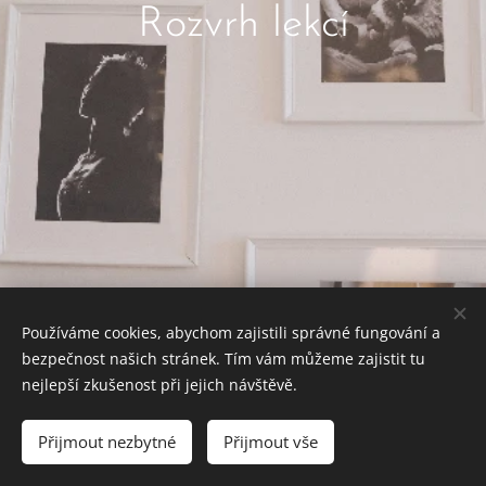
Rozvrh lekcí
Používáme cookies, abychom zajistili správné fungování a
bezpečnost našich stránek. Tím vám můžeme zajistit tu
nejlepší zkušenost při jejich návštěvě.
© 2022 Baletkou, školička & ateliér tance. Všechna práva nejen
na piruety vyhrazena.
Přijmout nezbytné
Přijmout vše
Powered by
Webnode
Cookies