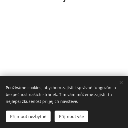
Používáme cookies, abychom zajistili správné fungování a
bezpečnost našich stránek. Tím vám můžeme zajistit tu
nejlepší zkušenost při jejich návštěvě.
© 2022 Baletkou, školička & ateliér tance. Všechna práva nejen
na piruety vyhrazena.
Přijmout nezbytné
Přijmout vše
Powered by
Webnode
Cookies